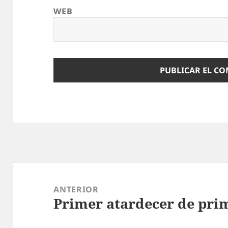
WEB
Navegación
de
ANTERIOR
Primer atardecer de pri
entradas
Entrada
anterior: