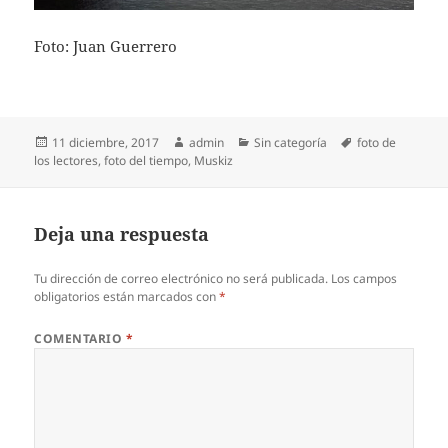
Foto: Juan Guerrero
Publicado
Autor
Categorías
Etiquetas
11 diciembre, 2017
admin
Sin categoría
foto de
el
los lectores
,
foto del tiempo
,
Muskiz
Deja una respuesta
Tu dirección de correo electrónico no será publicada.
Los campos
obligatorios están marcados con
*
COMENTARIO
*