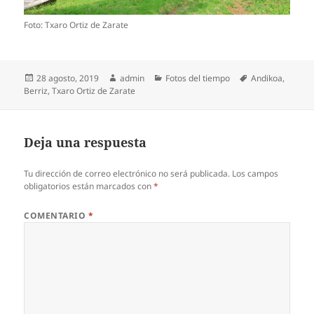
Foto: Txaro Ortiz de Zarate
Publicado
Autor
Categorías
Etiquetas
28 agosto, 2019
admin
Fotos del tiempo
Andikoa
,
el
Berriz
,
Txaro Ortiz de Zarate
Deja una respuesta
Tu dirección de correo electrónico no será publicada.
Los campos
obligatorios están marcados con
*
COMENTARIO
*