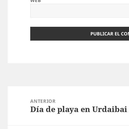
WEB
Navegación
de
ANTERIOR
Día de playa en Urdaibai
entradas
Entrada
anterior: