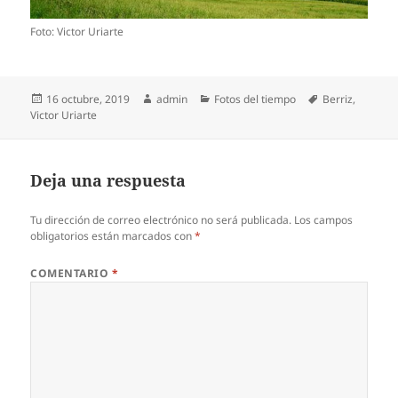
Foto: Victor Uriarte
Publicado
Autor
Categorías
Etiquetas
16 octubre, 2019
admin
Fotos del tiempo
Berriz
,
el
Victor Uriarte
Deja una respuesta
Tu dirección de correo electrónico no será publicada.
Los campos
obligatorios están marcados con
*
COMENTARIO
*