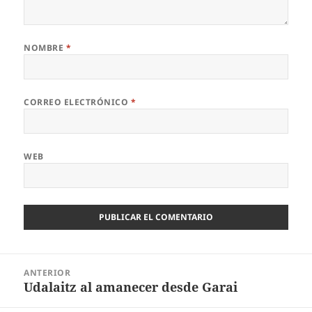
NOMBRE
*
CORREO ELECTRÓNICO
*
WEB
Navegación
ANTERIOR
de
Udalaitz al amanecer desde Garai
Entrada
entradas
anterior: