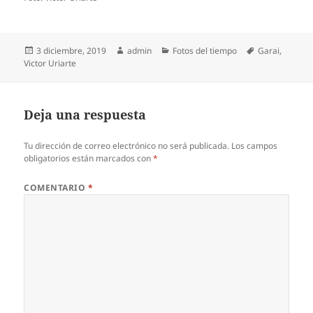
Publicado
Autor
Categorías
Etiquetas
3 diciembre, 2019
admin
Fotos del tiempo
Garai
,
el
Victor Uriarte
Deja una respuesta
Tu dirección de correo electrónico no será publicada.
Los campos
obligatorios están marcados con
*
COMENTARIO
*