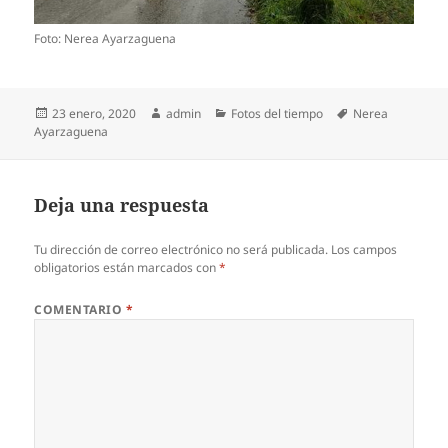
Foto: Nerea Ayarzaguena
Publicado
Autor
Categorías
Etiquetas
23 enero, 2020
admin
Fotos del tiempo
Nerea
el
Ayarzaguena
Deja una respuesta
Tu dirección de correo electrónico no será publicada.
Los campos
obligatorios están marcados con
*
COMENTARIO
*