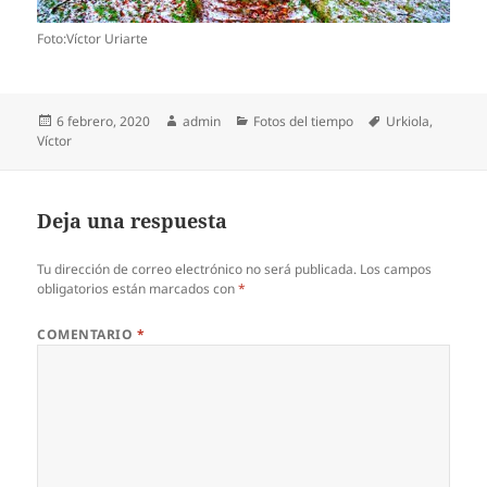
Foto:Víctor Uriarte
Publicado
Autor
Categorías
Etiquetas
6 febrero, 2020
admin
Fotos del tiempo
Urkiola
,
el
Víctor
Deja una respuesta
Tu dirección de correo electrónico no será publicada.
Los campos
obligatorios están marcados con
*
COMENTARIO
*