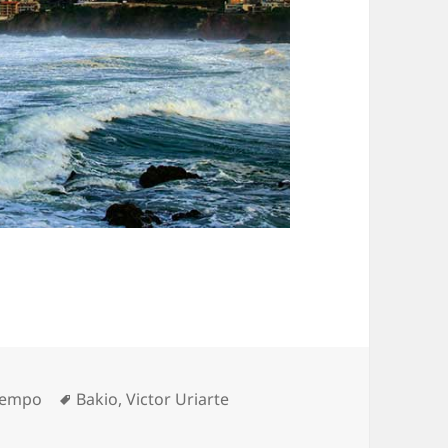
Etiquetas
tiempo
Bakio
,
Victor Uriarte