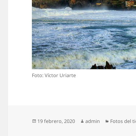
Foto: Víctor Uriarte
Publicado
Autor
Categorías
19 febrero, 2020
admin
Fotos del 
el