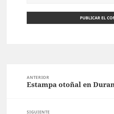
Navegación
de
ANTERIOR
Estampa otoñal en Dura
entradas
Entrada
anterior:
SIGUIENTE