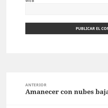
WEB
Navegación
de
ANTERIOR
Amanecer con nubes baja
entradas
Entrada
anterior: