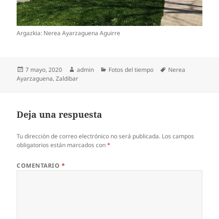
Argazkia: Nerea Ayarzaguena Aguirre
Publicado
Autor
Categorías
Etiquetas
7 mayo, 2020
admin
Fotos del tiempo
Nerea
el
Ayarzaguena
,
Zaldibar
Deja una respuesta
Tu dirección de correo electrónico no será publicada.
Los campos
obligatorios están marcados con
*
COMENTARIO
*