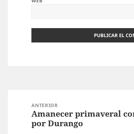
WEB
Navegación
de
ANTERIOR
Amanecer primaveral con
entradas
Entrada
por Durango
anterior: