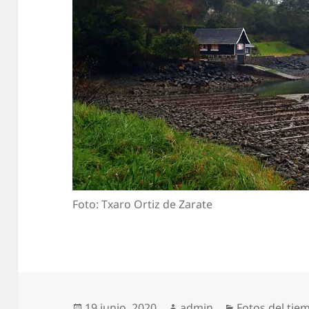
Foto: Txaro Ortiz de Zarate
Publicado
Autor
Categorías
19 junio, 2020
admin
Fotos del tie