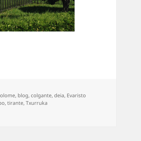
uetas
tolome
,
blog
,
colgante
,
deia
,
Evaristo
po
,
tirante
,
Txurruka
illa bajo el sol