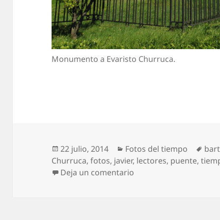
Monumento a Evaristo Churruca.
Publicado
Categorías
Etiq
22 julio, 2014
Fotos del tiempo
bar
el
Churruca
,
fotos
,
javier
,
lectores
,
puente
,
tiem
en El Puente Colgante br
Deja un comentario