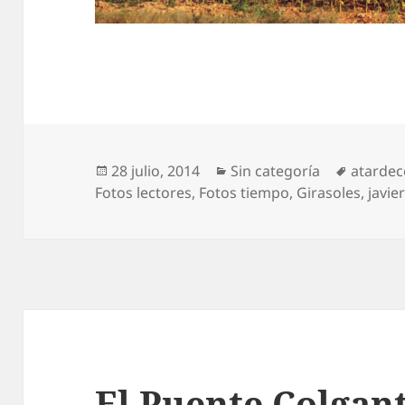
Publicado
Categorías
Etiquet
28 julio, 2014
Sin categoría
atardec
el
Fotos lectores
,
Fotos tiempo
,
Girasoles
,
javie
El Puente Colgant