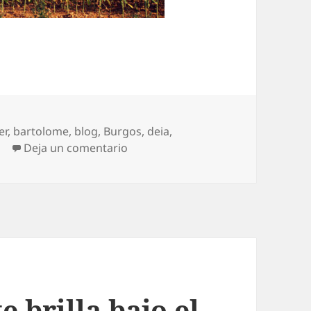
as
er
,
bartolome
,
blog
,
Burgos
,
deia
,
en Girasoles al atardecer
r
Deja un comentario
e brilla bajo el