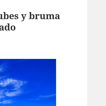
nubes y bruma
sado