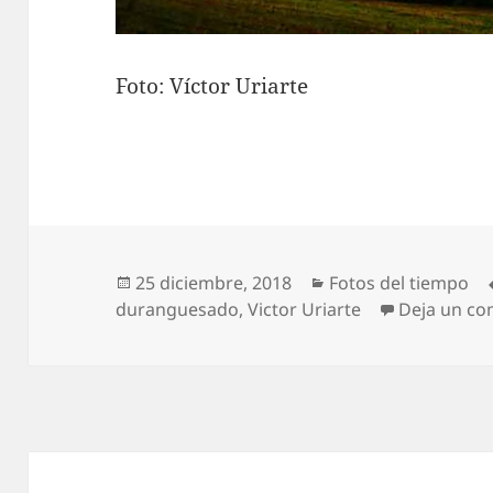
Foto: Víctor Uriarte
Publicado
Categorías
25 diciembre, 2018
Fotos del tiempo
el
duranguesado
,
Victor Uriarte
Deja un co