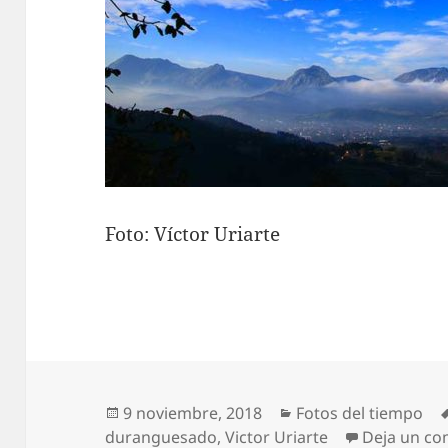
Foto: Víctor Uriarte
Publicado
Categorías
9 noviembre, 2018
Fotos del tiempo
el
duranguesado
,
Victor Uriarte
Deja un co