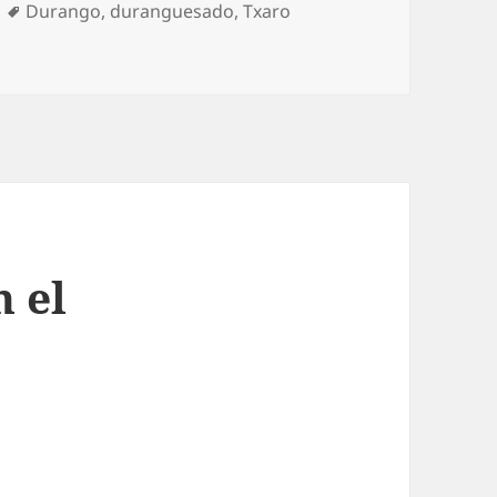
Etiquetas
Durango
,
duranguesado
,
Txaro
elo azul en el Duranguesado
n el