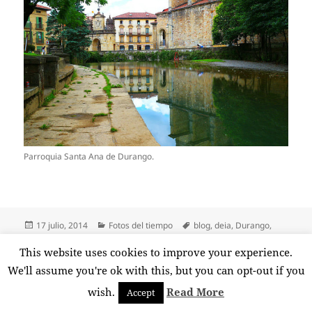
Parroquia Santa Ana de Durango.
Publicado
Categorías
Etiquetas
17 julio, 2014
Fotos del tiempo
blog
,
deia
,
Durango
,
el
fotos
,
Parroquia
,
Santa Ana
,
sol
,
tiempo
,
Txaro
en Día de nubes y claros en Durango
Deja un comentario
This website uses cookies to improve your experience.
We'll assume you're ok with this, but you can opt-out if you
Funciona gracias a WordPress
wish.
Read More
Accept