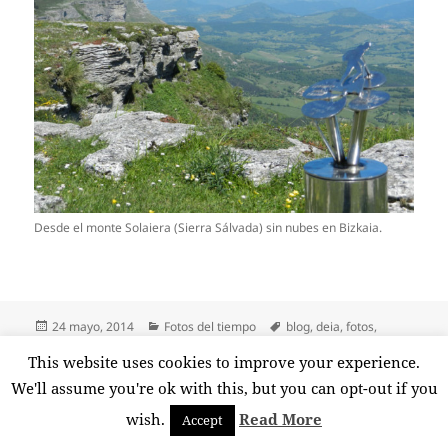
Desde el monte Solaiera (Sierra Sálvada) sin nubes en Bizkaia.
Publicado
Categorías
Etiquetas
24 mayo, 2014
Fotos del tiempo
blog
,
deia
,
fotos
,
el
gorobel
,
lector
,
rebollo
,
sálvada
,
sierra
,
solaiera
,
tiempo
,
txomin
,
This website uses cookies to improve your experience.
en El monte Solaiera sin nubes
urduña
Deja un comentario
We'll assume you're ok with this, but you can opt-out if you
Funciona gracias a WordPress
wish.
Read More
Accept