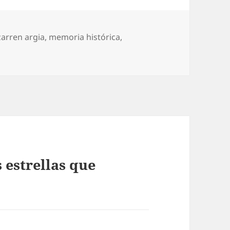
tiquetas
zarren argia
,
memoria histórica
,
 estrellas que