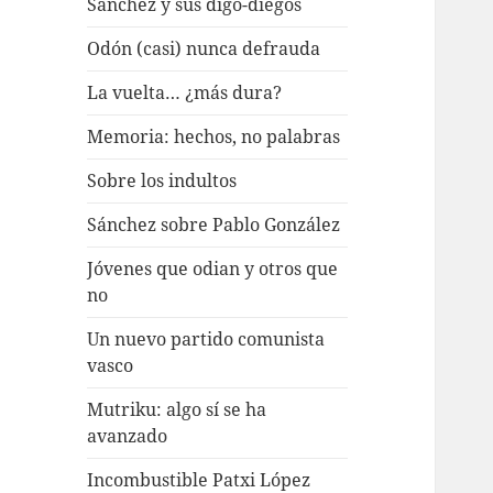
Sánchez y sus digo-diegos
Odón (casi) nunca defrauda
La vuelta… ¿más dura?
Memoria: hechos, no palabras
Sobre los indultos
Sánchez sobre Pablo González
Jóvenes que odian y otros que
no
Un nuevo partido comunista
vasco
Mutriku: algo sí se ha
avanzado
Incombustible Patxi López