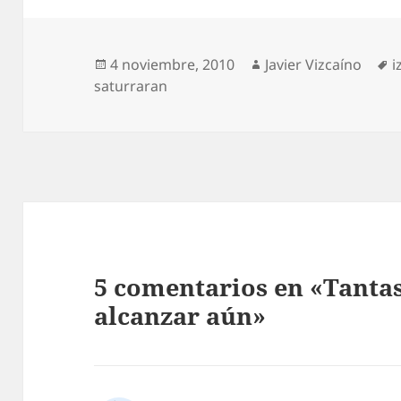
Publicado
Autor
E
4 noviembre, 2010
Javier Vizcaíno
i
el
saturraran
5 comentarios en «Tantas
alcanzar aún»