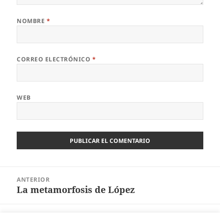
NOMBRE
*
CORREO ELECTRÓNICO
*
WEB
Navegación
ANTERIOR
de
La metamorfosis de López
Entrada
entradas
anterior:
SIGUIENTE