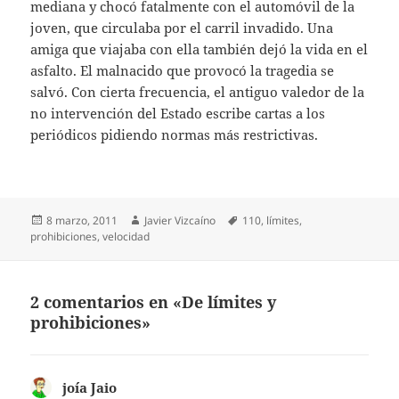
mediana y chocó fatalmente con el automóvil de la
joven, que circulaba por el carril invadido. Una
amiga que viajaba con ella también dejó la vida en el
asfalto. El malnacido que provocó la tragedia se
salvó. Con cierta frecuencia, el antiguo valedor de la
no intervención del Estado escribe cartas a los
periódicos pidiendo normas más restrictivas.
Publicado
Autor
Etiquetas
8 marzo, 2011
Javier Vizcaíno
110
,
límites
,
el
prohibiciones
,
velocidad
2 comentarios en «De límites y
prohibiciones»
joía Jaio
dice: