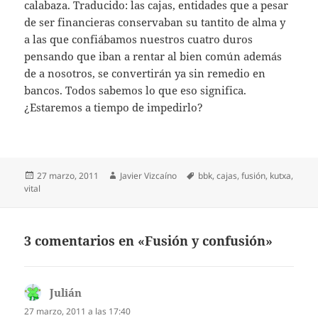
calabaza. Traducido: las cajas, entidades que a pesar
de ser financieras conservaban su tantito de alma y
a las que confiábamos nuestros cuatro duros
pensando que iban a rentar al bien común además
de a nosotros, se convertirán ya sin remedio en
bancos. Todos sabemos lo que eso significa.
¿Estaremos a tiempo de impedirlo?
Publicado
Autor
Etiquetas
27 marzo, 2011
Javier Vizcaíno
bbk
,
cajas
,
fusión
,
kutxa
,
el
vital
3 comentarios en «Fusión y confusión»
Julián
dice:
27 marzo, 2011 a las 17:40