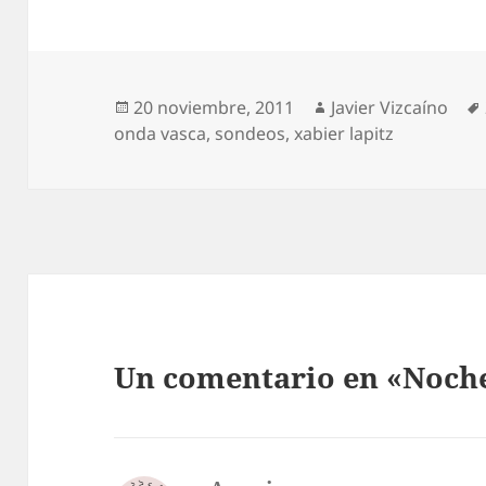
Publicado
Autor
20 noviembre, 2011
Javier Vizcaíno
el
onda vasca
,
sondeos
,
xabier lapitz
Un comentario en «Noche