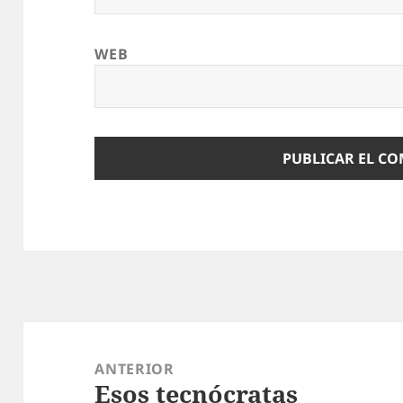
WEB
Navegación
de
ANTERIOR
Esos tecnócratas
entradas
Entrada