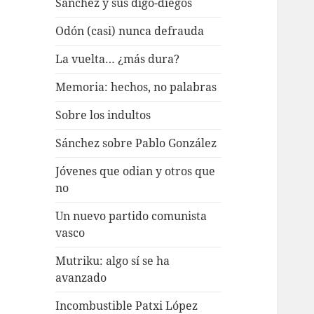
Sánchez y sus digo-diegos
Odón (casi) nunca defrauda
La vuelta… ¿más dura?
Memoria: hechos, no palabras
Sobre los indultos
Sánchez sobre Pablo González
Jóvenes que odian y otros que
no
Un nuevo partido comunista
vasco
Mutriku: algo sí se ha
avanzado
Incombustible Patxi López