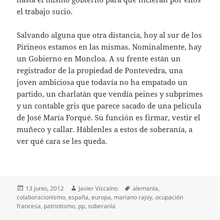
el trabajo sucio.
Salvando alguna que otra distancia, hoy al sur de los
Pirineos estamos en las mismas. Nominalmente, hay
un Gobierno en Moncloa. A su frente están un
registrador de la propiedad de Pontevedra, una
joven ambiciosa que todavía no ha empatado un
partido, un charlatán que vendía peines y subprimes
y un contable gris que parece sacado de una película
de José María Forqué. Su función es firmar, vestir el
muñeco y callar. Háblenles a estos de soberanía, a
ver qué cara se les queda.
Publicado
Autor
Etiquetas
13 junio, 2012
Javier Vizcaíno
alemania
,
el
colaboracionismo
,
españa
,
europa
,
mariano rajoy
,
ocupación
francesa
,
patriotismo
,
pp
,
soberanía