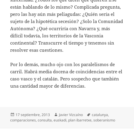
están hablando de lo mismo? Complicada pregunta,
pero las hay aún más peliagudas: ¿Quién sería el
sujeto de la hipotética secesión? ¿Solo la Comunidad
Autónoma? ¿Qué ocurriría con Navarra y, más
difícil todavía, los territorios de la Vasconia
continental? Transcurre el tiempo y tenemos sin
resolver esas cuestiones.
Por lo demás, mucho ojo con los paralelismos de
carril. Habrá media docena de coincidencias entre el
caso vasco y el catalán. Pero sospecho que también
una cantidad mayor de diferencias.
Publicado
Autor
Etiquetas
17 septiembre, 2013
Javier Vizcaíno
catalunya
,
el
comparaciones
,
consulta
,
euskadi
,
plan ibarretxe
,
soberanismo