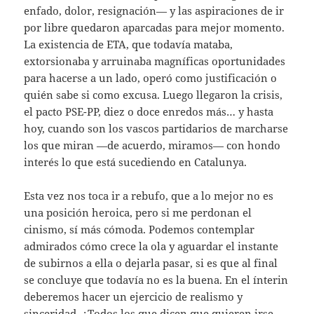
enfado, dolor, resignación— y las aspiraciones de ir
por libre quedaron aparcadas para mejor momento.
La existencia de ETA, que todavía mataba,
extorsionaba y arruinaba magníficas oportunidades
para hacerse a un lado, operó como justificación o
quién sabe si como excusa. Luego llegaron la crisis,
el pacto PSE-PP, diez o doce enredos más… y hasta
hoy, cuando son los vascos partidarios de marcharse
los que miran —de acuerdo, miramos— con hondo
interés lo que está sucediendo en Catalunya.
Esta vez nos toca ir a rebufo, que a lo mejor no es
una posición heroica, pero si me perdonan el
cinismo, sí más cómoda. Podemos contemplar
admirados cómo crece la ola y aguardar el instante
de subirnos a ella o dejarla pasar, si es que al final
se concluye que todavía no es la buena. En el ínterin
deberemos hacer un ejercicio de realismo y
sinceridad. ¿Todos los que dicen que quieren irse