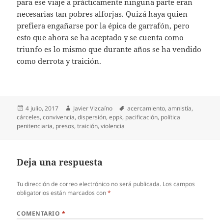
para ese viaje a prácticamente ninguna parte eran
necesarias tan pobres alforjas. Quizá haya quien
prefiera engañarse por la épica de garrafón, pero
esto que ahora se ha aceptado y se cuenta como
triunfo es lo mismo que durante años se ha vendido
como derrota y traición.
Publicado
Autor
Etiquetas
4 julio, 2017
Javier Vizcaíno
acercamiento
,
amnistía
,
el
cárceles
,
convivencia
,
dispersión
,
eppk
,
pacificación
,
política
penitenciaria
,
presos
,
traición
,
violencia
Deja una respuesta
Tu dirección de correo electrónico no será publicada.
Los campos
obligatorios están marcados con
*
COMENTARIO
*