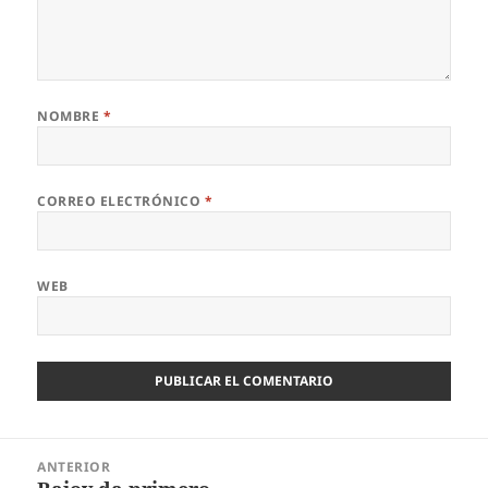
NOMBRE
*
CORREO ELECTRÓNICO
*
WEB
Navegación
ANTERIOR
de