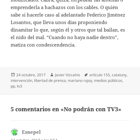
emprenderla a hachazos con los cables. O quién
sabe si hacerle caso al adelantado Federico Jiménez
Losantos, que lleva unos días proponiendo
dinamitar lo que, según él y otros que tal bailan, es
el nido del mal. “Cuando no haya nadie dentro”,
matiza con condescendencia.
Publicado
Autor
Etiquetas
24 octubre, 2017
Javier Vizcaíno
artículo 155
,
cataluny
,
el
intervención
,
libertad de prensa
,
mariano rajoy
,
medios públicos
,
pp
,
tv3
5 comentarios en «No podrán con TV3»
Esnepel
dice: