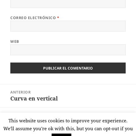
CORREO ELECTRÓNICO
*
WEB
Navegación
ANTERIOR
de
Curva en vertical
Entrada
entradas
anterior:
SIGUIENTE
This website uses cookies to improve your experience.
No pinta bien
Entrada
We'll assume you're ok with this, but you can opt-out if you
siguiente: