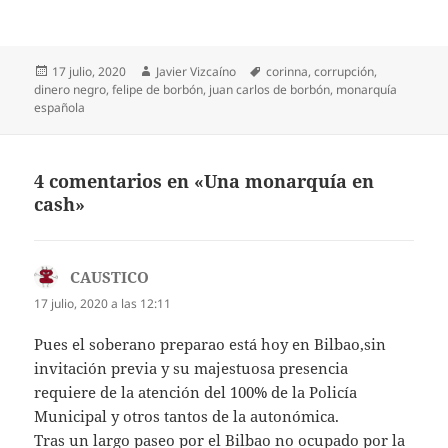
Publicado
Autor
Etiquetas
17 julio, 2020
Javier Vizcaíno
corinna
,
corrupción
,
el
dinero negro
,
felipe de borbón
,
juan carlos de borbón
,
monarquía
española
4 comentarios en «Una monarquía en
cash»
CAUSTICO
dice:
17 julio, 2020 a las 12:11
Pues el soberano preparao está hoy en Bilbao,sin
invitación previa y su majestuosa presencia
requiere de la atención del 100% de la Policía
Municipal y otros tantos de la autonómica.
Tras un largo paseo por el Bilbao no ocupado por la