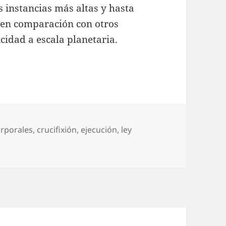
s instancias más altas y hasta
 en comparación con otros
cidad a escala planetaria.
orporales
,
crucifixión
,
ejecución
,
ley
n El amigo saudí