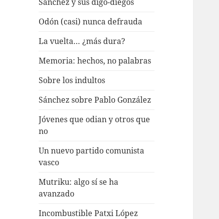
Sánchez y sus digo-diegos
Odón (casi) nunca defrauda
La vuelta… ¿más dura?
Memoria: hechos, no palabras
Sobre los indultos
Sánchez sobre Pablo González
Jóvenes que odian y otros que
no
Un nuevo partido comunista
vasco
Mutriku: algo sí se ha
avanzado
Incombustible Patxi López