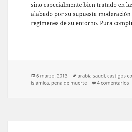
sino especialmente bien tratado en la
alabado por su supuesta moderación
regímenes de su entorno. Pura compli
Publicado
Etiquetas
6 marzo, 2013
arabia saudí
,
castigos c
el
e
islámica
,
pena de muerte
4 comentarios