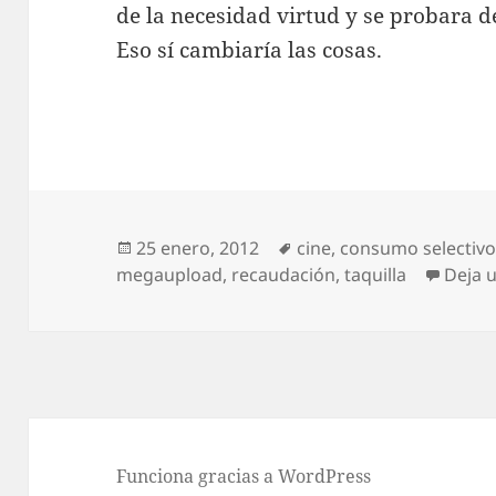
de la necesidad virtud y se probara d
Eso sí cambiaría las cosas.
Publicado
Etiquetas
25 enero, 2012
cine
,
consumo selectiv
el
megaupload
,
recaudación
,
taquilla
Deja 
Funciona gracias a WordPress