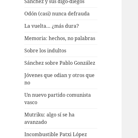
Sánchez y sus digo-diegos
Odón (casi) nunca defrauda
La vuelta… ¿más dura?
Memoria: hechos, no palabras
Sobre los indultos
Sánchez sobre Pablo González
Jóvenes que odian y otros que
no
Un nuevo partido comunista
vasco
Mutriku: algo sí se ha
avanzado
Incombustible Patxi López