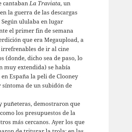
ue cantaban
La Traviata
, un
n la guerra de las descargas
. Según ululaba en lugar
nte el primer fin de semana
 perdición que era Megaupload, a
rrefrenables de ir al cine
s (donde, dicho sea de paso, lo
ón muy extendida) se había
 en España la peli de Clooney
or síntoma de un subidón de
uy puñeteras, demostraron que
o como los presupuestos de la
tros más cercanos. Ayer los que
aron de triturar la trola: en las