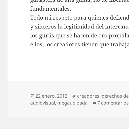
fundamentales.
Todo mi respeto para quienes defien
y sinceros la legitimidad del interca
los gurús que se hacen de oro propala
ellos, los creadores tienen que trabaj
Publicado
Etiquetas
22 enero, 2012
creadores
,
derechos de
el
audiovisual
,
megauploada
7 comentarios