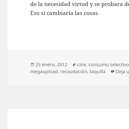
de la necesidad virtud y se probara d
Eso sí cambiaría las cosas.
Publicado
Etiquetas
25 enero, 2012
cine
,
consumo selectiv
el
megaupload
,
recaudación
,
taquilla
Deja 