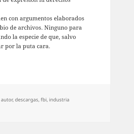
den con argumentos elaborados
mbio de archivos. Ninguno para
ndo la especie de que, salvo
ar por la puta cara.
 autor
,
descargas
,
fbi
,
industria
en Megahipocresía