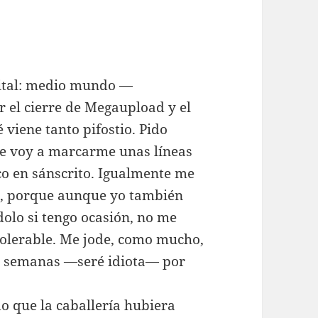
gital: medio mundo —
r el cierre de Megaupload y el
 viene tanto pifostio. Pido
ue voy a marcarme unas líneas
ico en sánscrito. Igualmente me
s, porque aunque yo también
olo si tengo ocasión, no me
ntolerable. Me jode, como mucho,
os semanas —seré idiota— por
.
 que la caballería hubiera