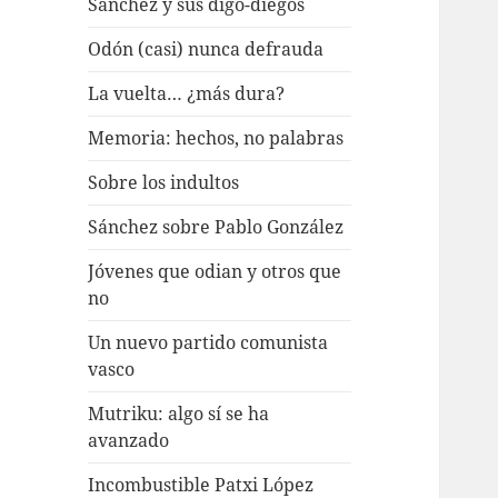
Sánchez y sus digo-diegos
Odón (casi) nunca defrauda
La vuelta… ¿más dura?
Memoria: hechos, no palabras
Sobre los indultos
Sánchez sobre Pablo González
Jóvenes que odian y otros que
no
Un nuevo partido comunista
vasco
Mutriku: algo sí se ha
avanzado
Incombustible Patxi López