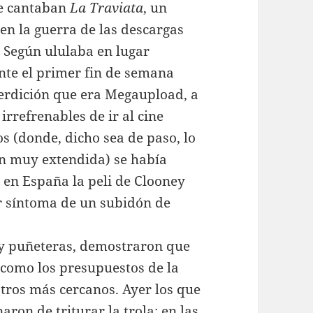
ue cantaban
La Traviata
, un
n la guerra de las descargas
. Según ululaba en lugar
nte el primer fin de semana
 perdición que era Megaupload, a
rrefrenables de ir al cine
s (donde, dicho sea de paso, lo
ón muy extendida) se había
 en España la peli de Clooney
or síntoma de un subidón de
uy puñeteras, demostraron que
o como los presupuestos de la
tros más cercanos. Ayer los que
aron de triturar la trola: en las