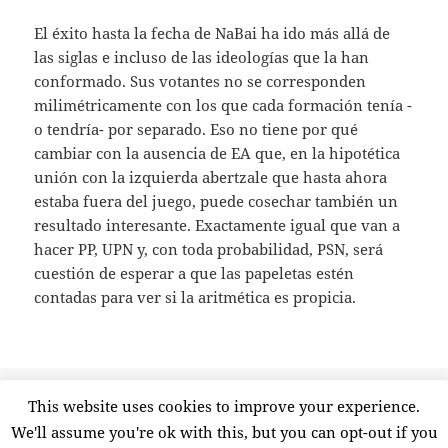
El éxito hasta la fecha de NaBai ha ido más allá de
las siglas e incluso de las ideologías que la han
conformado. Sus votantes no se corresponden
milimétricamente con los que cada formación tenía -
o tendría- por separado. Eso no tiene por qué
cambiar con la ausencia de EA que, en la hipotética
unión con la izquierda abertzale que hasta ahora
estaba fuera del juego, puede cosechar también un
resultado interesante. Exactamente igual que van a
hacer PP, UPN y, con toda probabilidad, PSN, será
cuestión de esperar a que las papeletas estén
contadas para ver si la aritmética es propicia.
Publicado
Etiquetas
4 febrero, 2011
aralar
,
ea
,
nabai
,
nafarroa bai
,
navarra
,
This website uses cookies to improve your experience.
el
en NaBai: no hagamos un drama
pnv
2 comentarios
We'll assume you're ok with this, but you can opt-out if you