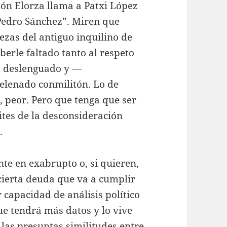
Odón Elorza llama a Patxi López
Pedro Sánchez”. Miren que
dezas del antiguo inquilino de
berle faltado tanto al respeto
s deslenguado y —
lenado conmilitón. Lo de
, peor. Pero que tenga que ser
ites de la desconsideración
.
te en exabrupto o, si quieren,
cierta deuda que va a cumplir
 capacidad de análisis político
ue tendrá más datos y lo vive
 las presuntas similitudes entre