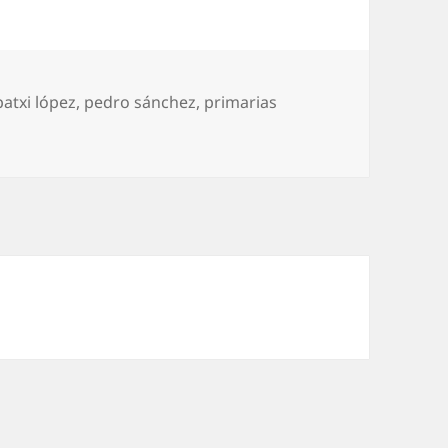
patxi lópez
,
pedro sánchez
,
primarias
 Fotocopia movida