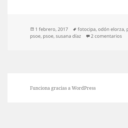
Publicado
Etiquetas
1 febrero, 2017
fotocipa
,
odón elorza
,
el
en
psoe
,
psoe
,
susana díaz
2 comentarios
Funciona gracias a WordPress