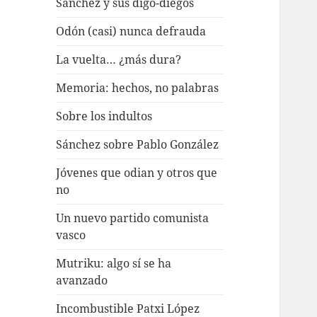
Sánchez y sus digo-diegos
Odón (casi) nunca defrauda
La vuelta… ¿más dura?
Memoria: hechos, no palabras
Sobre los indultos
Sánchez sobre Pablo González
Jóvenes que odian y otros que
no
Un nuevo partido comunista
vasco
Mutriku: algo sí se ha
avanzado
Incombustible Patxi López