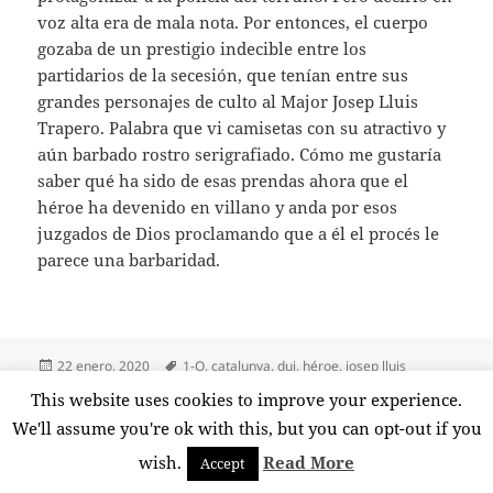
voz alta era de mala nota. Por entonces, el cuerpo
gozaba de un prestigio indecible entre los
partidarios de la secesión, que tenían entre sus
grandes personajes de culto al Major Josep Lluis
Trapero. Palabra que vi camisetas con su atractivo y
aún barbado rostro serigrafiado. Cómo me gustaría
saber qué ha sido de esas prendas ahora que el
héroe ha devenido en villano y anda por esos
juzgados de Dios proclamando que a él el procés le
parece una barbaridad.
Publicado
Etiquetas
22 enero, 2020
1-O
,
catalunya
,
dui
,
héroe
,
josep lluis
el
trapero
,
mossos
,
procés
,
república catalana
,
soberanismo
,
villano
This website uses cookies to improve your experience.
en Trapero, héroe caído
5 comentarios
We'll assume you're ok with this, but you can opt-out if you
wish.
Read More
Accept
Funciona gracias a WordPress