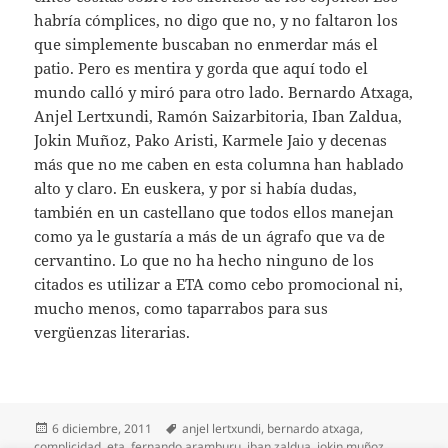
habría cómplices, no digo que no, y no faltaron los
que simplemente buscaban no enmerdar más el
patio. Pero es mentira y gorda que aquí todo el
mundo calló y miró para otro lado. Bernardo Atxaga,
Anjel Lertxundi, Ramón Saizarbitoria, Iban Zaldua,
Jokin Muñoz, Pako Aristi, Karmele Jaio y decenas
más que no me caben en esta columna han hablado
alto y claro. En euskera, y por si había dudas,
también en un castellano que todos ellos manejan
como ya le gustaría a más de un ágrafo que va de
cervantino. Lo que no ha hecho ninguno de los
citados es utilizar a ETA como cebo promocional ni,
mucho menos, como taparrabos para sus
vergüenzas literarias.
Publicado
Etiquetas
6 diciembre, 2011
anjel lertxundi
,
bernardo atxaga
,
el
complicidad
,
eta
,
fernando aramburu
,
iban zaldua
,
jokin muñoz
,