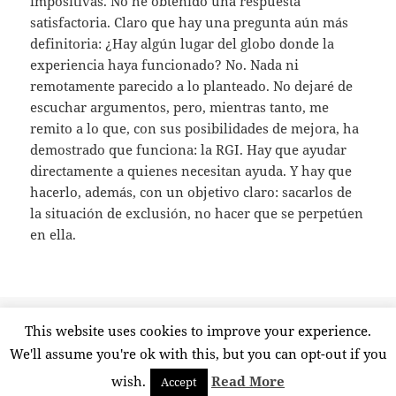
impositivas. No he obtenido una respuesta
satisfactoria. Claro que hay una pregunta aún más
definitoria: ¿Hay algún lugar del globo donde la
experiencia haya funcionado? No. Nada ni
remotamente parecido a lo planteado. No dejaré de
escuchar argumentos, pero, mientras tanto, me
remito a lo que, con sus posibilidades de mejora, ha
demostrado que funciona: la RGI. Hay que ayudar
directamente a quienes necesitan ayuda. Y hay que
hacerlo, además, con un objetivo claro: sacarlos de
la situación de exclusión, no hacer que se perpetúen
en ella.
Publicado
Etiquetas
13 mayo, 2022
eficacia
,
exclusión
,
inclusión
,
renta básica
This website uses cookies to improve your experience.
el
en Me quedo de largo co
incondicional
,
rgi
,
solidaridad
12 comentarios
We'll assume you're ok with this, but you can opt-out if you
wish.
Read More
Accept
Funciona gracias a WordPress