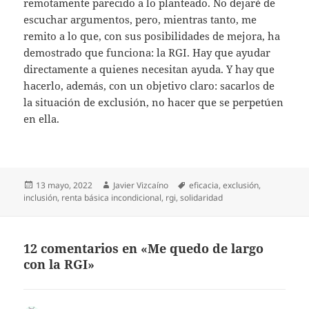
remotamente parecido a lo planteado. No dejaré de
escuchar argumentos, pero, mientras tanto, me
remito a lo que, con sus posibilidades de mejora, ha
demostrado que funciona: la RGI. Hay que ayudar
directamente a quienes necesitan ayuda. Y hay que
hacerlo, además, con un objetivo claro: sacarlos de
la situación de exclusión, no hacer que se perpetúen
en ella.
Publicado
Autor
Etiquetas
13 mayo, 2022
Javier Vizcaíno
eficacia
,
exclusión
,
el
inclusión
,
renta básica incondicional
,
rgi
,
solidaridad
12 comentarios en «Me quedo de largo
con la RGI»