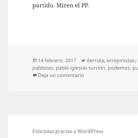
partido. Miren el PP.
Publicado
Etiquetas
14 febrero, 2017
derrota
,
errejonistas
,
el
pablistas
,
pablo iglesias turrión
,
podemos
,
p
en ¡Pobres errejonistas
Deja un comentario
Funciona gracias a WordPress