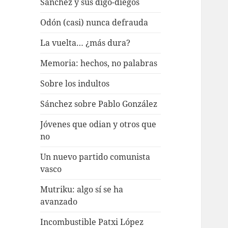
Sánchez y sus digo-diegos
Odón (casi) nunca defrauda
La vuelta… ¿más dura?
Memoria: hechos, no palabras
Sobre los indultos
Sánchez sobre Pablo González
Jóvenes que odian y otros que
no
Un nuevo partido comunista
vasco
Mutriku: algo sí se ha
avanzado
Incombustible Patxi López