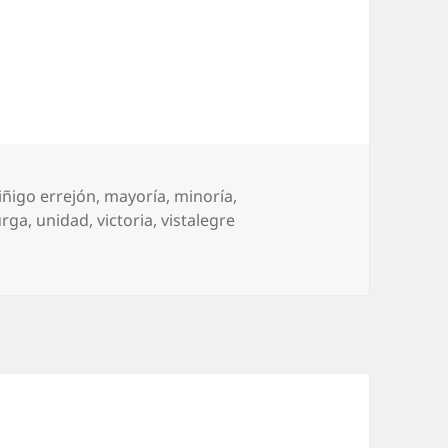
iñigo errejón
,
mayoría
,
minoría
,
urga
,
unidad
,
victoria
,
vistalegre
!