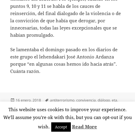
puntos 9, 10 y 11 se habla de los cauces de
reinserción, del final dialogado de la violencia o de
la convicción de que había que derogar, por
innecesarias, todas las leyes excepcionales que se
habían promulgado.
Se lamentaba el domingo pasado en los diarios de
este grupo el lehendakari José Antonio Ardanza
porque “en algunas cosas hemos ido hacia atrás”.
Cuánta razón.
Publicado
Etiquetas
16 enero, 2018
antiterrorismo
,
convivencia
,
diálogo
,
eta
,
el
josé antonio ardanza
,
pacificación
,
pacto de ajuria enea
,
terrorismo
,
This website uses cookies to improve your experience.
en Aquel pacto
violencia
1 comentario
We'll assume you're ok with this, but you can opt-out if you
wish.
Read More
Accept
Funciona gracias a WordPress