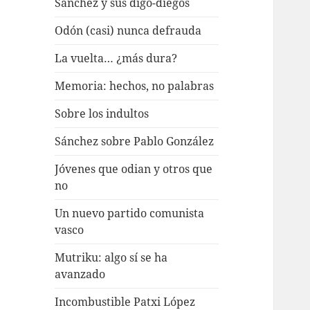
Sánchez y sus digo-diegos
Odón (casi) nunca defrauda
La vuelta… ¿más dura?
Memoria: hechos, no palabras
Sobre los indultos
Sánchez sobre Pablo González
Jóvenes que odian y otros que
no
Un nuevo partido comunista
vasco
Mutriku: algo sí se ha
avanzado
Incombustible Patxi López