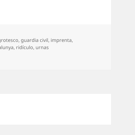
grotesco
,
guardia civil
,
imprenta
,
alunya
,
ridículo
,
urnas