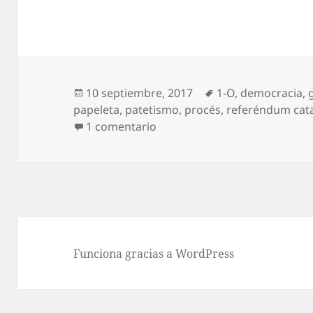
Publicado
Etiquetas
10 septiembre, 2017
1-O
,
democracia
,
el
papeleta
,
patetismo
,
procés
,
referéndum cat
en Operación Papeleta
1 comentario
Funciona gracias a WordPress