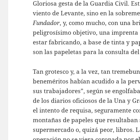
Gloriosa gesta de la Guardia Civil. Est
viento de Levante, sino en la sobrem
Fundador
, y, como mucho, con una bri
peligrosísimo objetivo, una imprenta
estar fabricando, a base de tinta y p
son las papeletas para la consulta de
Tan grotesco y, a la vez, tan tremeb
beneméritos habían acudido a la perve
sus trabajadores”, según se engolfab
de los diarios oficiosos de la Una y 
el intento de requisa, seguramente c
montañas de papeles que resultaban se
supermercado o, quizá peor, libros. L
operación no se viera coronada por el 