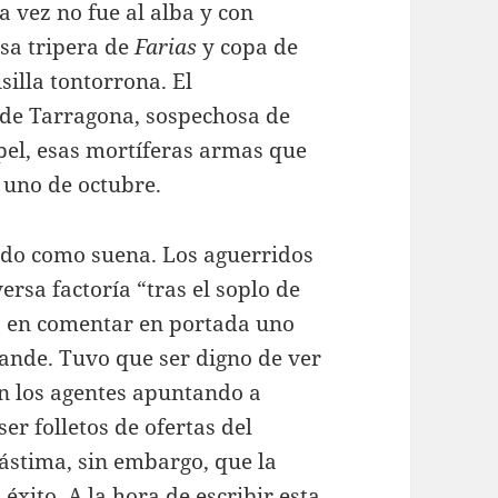
a vez no fue al alba y con
esa tripera de
Farias
y copa de
silla tontorrona. El
 de Tarragona, sospechosa de
apel, esas mortíferas armas que
l uno de octubre.
undo como suena. Los aguerridos
rsa factoría “tras el soplo de
a en comentar en portada uno
Grande. Tuvo que ser digno de ver
on los agentes apuntando a
r folletos de ofertas del
ástima, sin embargo, que la
éxito. A la hora de escribir esta