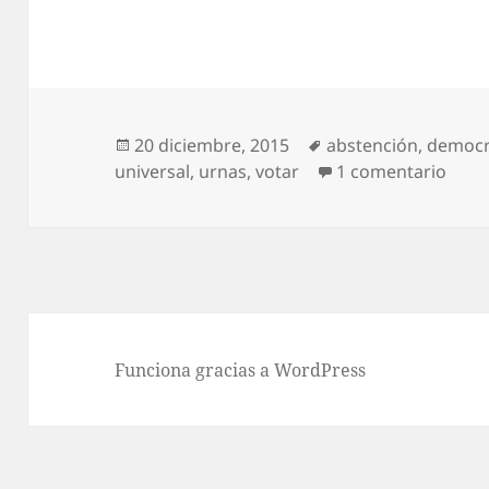
Publicado
Etiquetas
20 diciembre, 2015
abstención
,
democr
el
en No
universal
,
urnas
,
votar
1 comentario
Funciona gracias a WordPress