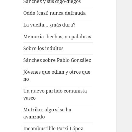
Sánchez y sus digo-diegos
Odón (casi) nunca defrauda
La vuelta… ¿más dura?
Memoria: hechos, no palabras
Sobre los indultos
Sánchez sobre Pablo González
Jóvenes que odian y otros que
no
Un nuevo partido comunista
vasco
Mutriku: algo sí se ha
avanzado
Incombustible Patxi López