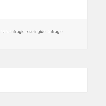
acia
,
sufragio restringido
,
sufragio
 votar es votar