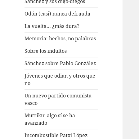
Sánchez y sus digo-diegos
Odón (casi) nunca defrauda
La vuelta… ¿más dura?
Memoria: hechos, no palabras
Sobre los indultos
Sánchez sobre Pablo González
Jóvenes que odian y otros que
no
Un nuevo partido comunista
vasco
Mutriku: algo sí se ha
avanzado
Incombustible Patxi López