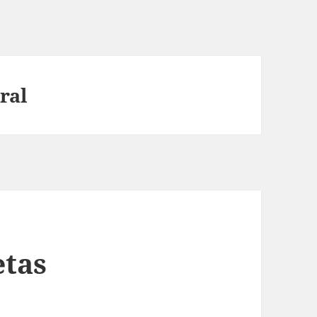
ral
etas