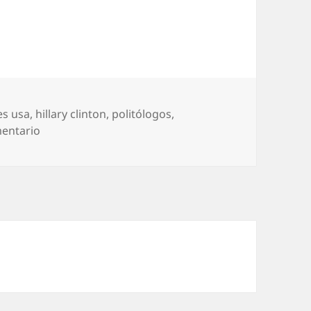
es usa
,
hillary clinton
,
politólogos
,
en Trump y los profetas
mentario