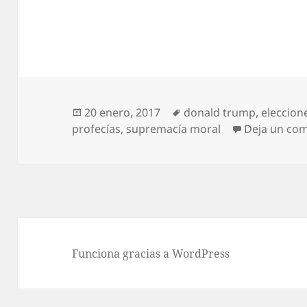
Publicado
Etiquetas
20 enero, 2017
donald trump
,
eleccion
el
profecías
,
supremacía moral
Deja un co
Funciona gracias a WordPress