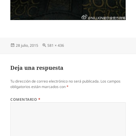
Publicado
Tamaño
28 julio, 2015
581 × 436
el
completo
Deja una respuesta
Tu dirección de correo electrónico no será publicada.
Los campos
obligatorios están marcados con
*
COMENTARIO
*