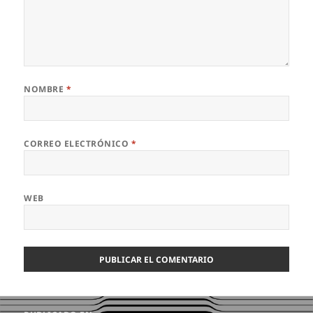
NOMBRE
*
CORREO ELECTRÓNICO
*
WEB
Navegación