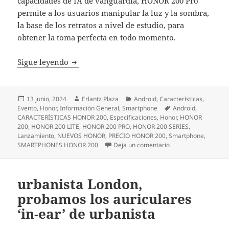
capacidades de IA de vanguardia, HONOR 200 Pro
permite a los usuarios manipular la luz y la sombra,
la base de los retratos a nivel de estudio, para
obtener la toma perfecta en todo momento.
La familia HONOR 200 llega oficialmente a 
Sigue leyendo
Publicado
Autor
Categorías
13 junio, 2024
Erlantz Plaza
Android
,
Características
,
el
Etiquetas
Evento
,
Honor
,
Información General
,
Smartphone
Android
,
CARACTERÍSTICAS HONOR 200
,
Especificaciones
,
Honor
,
HONOR
200
,
HONOR 200 LITE
,
HONOR 200 PRO
,
HONOR 200 SERIES
,
Lanzamiento
,
NUEVOS HONOR
,
PRECIO HONOR 200
,
Smartphone
,
en La familia HONOR 
SMARTPHONES HONOR 200
Deja un comentario
urbanista London,
probamos los auriculares
‘in-ear’ de urbanista