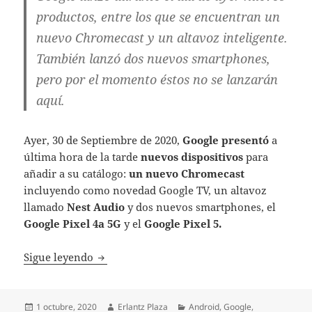
productos, entre los que se encuentran un
nuevo Chromecast y un altavoz inteligente.
También lanzó dos nuevos smartphones,
pero por el momento éstos no se lanzarán
aquí.
Ayer, 30 de Septiembre de 2020,
Google presentó
a
última hora de la tarde
nuevos dispositivos
para
añadir a su catálogo:
un nuevo Chromecast
incluyendo como novedad Google TV, un altavoz
llamado
Nest Audio
y dos nuevos smartphones, el
Google Pixel 4a 5G
y el
Google Pixel 5.
Chromecast con Google TV y Nest Audio: aq
Sigue leyendo
Publicado
Autor
Categorías
1 octubre, 2020
Erlantz Plaza
Android
,
Google
,