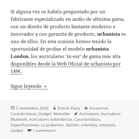
Si alguna vez os habéis preguntado por un
fabricante especializado en audio de altísima gama,
con un diseño de producto bastante moderno e
innovador y con garantía de producto,
urbanista
es
uno de ellos. En esta ocasión hemos tenido la
oportunidad de probar el modelo
urbanista
London
, los auriculares ‘in-ear’ de gama más alta
disponibles desde la Web Oficial de urbanista por
149€.
urbanista London, probamos los auriculares
Sigue leyendo
Publicado
Autor
Categorías
5 noviembre, 2020
Erlantz Plaza
Accesorios
,
el
Etiquetas
Características
,
Gadget
,
Wearable
Auriculares
,
Auriculares
Bluetooth
,
Auriculares inalámbricos
,
Características
,
Especificaciones
,
Lo probamos
,
Opinión
,
urbanista
,
urbanista
en urbanista London, probamos los auriculares ‘i
London
1 comentario