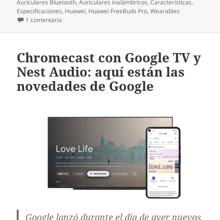
Auriculares Bluetooth
,
Auriculares inalámbricos
,
Características
,
Especificaciones
,
Huawei
,
Huawei FreeBuds Pro
,
Wearables
en Huawei FreeBuds Pro: probamos los últimos auricular
1 comentario
Chromecast con Google TV y
Nest Audio: aquí están las
novedades de Google
Google lanzó durante el día de ayer nuevos