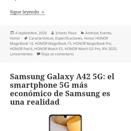
IFA 2020: HONOR Watch GS Pro y Watch ES s
Sigue leyendo
Publicado
Autor
Categorías
4 septiembre, 2020
Erlantz Plaza
Android
,
Evento
,
el
Etiquetas
Honor
Características
,
Especificaciones
,
Honor
,
HONOR
MagicBook 14
,
HONOR MagicBook 15
,
HONOR MagicBook Pro
,
HONOR Pad 6
,
HONOR Watch ES
,
HONOR Watch GS Pro
,
IFA 2020
,
en IFA 2020: HONOR Watch GS Pro y
Lanzamientos
Deja un comentario
Samsung Galaxy A42 5G: el
smartphone 5G más
económico de Samsung es
una realidad