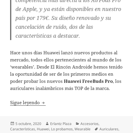
de Apple, y ya están disponibles en nuestro
país por 179€. Su diseño renovado y su
cancelación de ruido, dos de las
características a destacar.
Hace unos días Huawei lanzó nuevos productos al
mercado, todos ellos pertenecientes al mundo de los
‘wearables’. Desde El Rincón Androide hemos tenido
la oportunidad de ser de los primeros medios en
poder probar los nuevos
Huawei FreeBuds Pro
, los
auriculares inalámbricos más TOP de la marca.
Huawei FreeBuds Pro: probamos los último
Sigue leyendo
Publicado
Autor
Categorías
5 octubre, 2020
Erlantz Plaza
Accesorios
,
el
Etiquetas
Características
,
Huawei
,
Lo probamos
,
Wearable
Auriculares
,