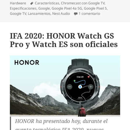
el
Etiquetas
Hardware
Características
,
Chromecast con Google TV
,
Especificaciones
,
Google
,
Google Pixel 4a 5G
,
Google Pixel 5
,
en Chromecast con
Google TV
,
Lanzamientos
,
Nest Audio
1 comentario
IFA 2020: HONOR Watch GS
Pro y Watch ES son oficiales
HONOR ha presentado hoy, durante el
evento tecnológico IFA 2020, nuevos