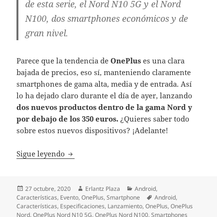
de esta serie, el Nord N10 5G y el Nord
N100, dos smartphones económicos y de
gran nivel.
Parece que la tendencia de
OnePlus
es una clara
bajada de precios, eso sí, manteniendo claramente
smartphones de gama alta, media y de entrada. Así
lo ha dejado claro durante el día de ayer, lanzando
dos nuevos productos dentro de la gama Nord y
por debajo de los 350 euros.
¿Quieres saber todo
sobre estos nuevos dispositivos? ¡Adelante!
OnePlus Nord N10 5G y N100: dos nuevos 
Sigue leyendo
Publicado
Autor
Categorías
27 octubre, 2020
Erlantz Plaza
Android
,
el
Etiquetas
Características
,
Evento
,
OnePlus
,
Smartphone
Android
,
Características
,
Especificaciones
,
Lanzamiento
,
OnePlus
,
OnePlus
Nord
,
OnePlus Nord N10 5G
,
OnePlus Nord N100
,
Smartphones