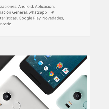
rías
izaciones
,
Android
,
Aplicación
,
Etiquetas
mación General
,
whatsapp
terísticas
,
Google Play
,
Novedades
,
en WhatsApp permitirá hacer zoom en la foto de perf
ntario