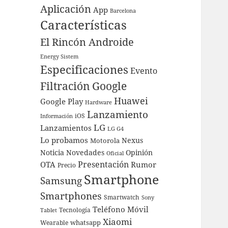
Aplicación
App
Barcelona
Características
El Rincón Androide
Energy Sistem
Especificaciones
Evento
Filtración
Google
Huawei
Google Play
Hardware
Lanzamiento
iOS
Información
LG
Lanzamientos
LG G4
Lo probamos
Nexus
Motorola
Noticia
Novedades
Opinión
Oficial
Presentación
OTA
Rumor
Precio
Smartphone
Samsung
Smartphones
Smartwatch
Sony
Teléfono Móvil
Tecnología
Tablet
Xiaomi
whatsapp
Wearable