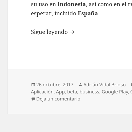
su uso en
Indonesia
, así como en el 
esperar, incluido
España
.
WhatsApp Business: lle
Sigue leyendo
Publicado
Autor
26 octubre, 2017
Adrián Vidal Brioso
el
Aplicación
,
App
,
beta
,
business
,
Google Play
,
en WhatsApp Business: 
Deja un comentario