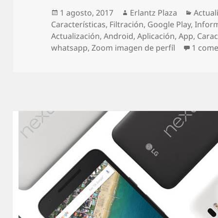
Publicado
Autor
Catego
1 agosto, 2017
Erlantz Plaza
Actual
el
Características
,
Filtración
,
Google Play
,
Infor
Actualización
,
Android
,
Aplicación
,
App
,
Carac
whatsapp
,
Zoom imagen de perfíl
1 come