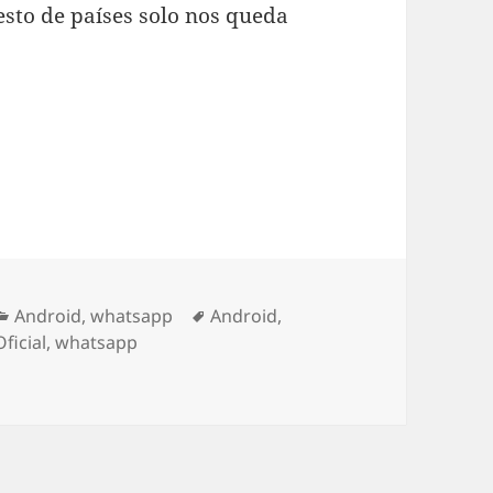
resto de países solo nos queda
ga la beta de la app para empresas
Categorías
Etiquetas
Android
,
whatsapp
Android
,
Oficial
,
whatsapp
llega la beta de la app para empresas