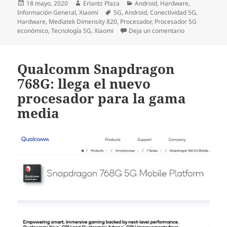
Publicado
Autor
Categorías
18 mayo, 2020
Erlantz Plaza
Android
,
Hardware
,
el
Etiquetas
Información General
,
Xiaomi
5G
,
Android
,
Conectividad 5G
,
Hardware
,
Mediatek Dimensity 820
,
Procesador
,
Procesador 5G
en 2020 será e
económico
,
Tecnología 5G
,
Xiaomi
Deja un comentario
Qualcomm Snapdragon
768G: llega el nuevo
procesador para la gama
media