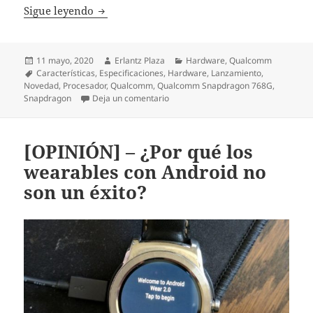
Qualcomm Snapdragon 768G: llega el nuevo
Sigue leyendo
Publicado
Autor
Categorías
11 mayo, 2020
Erlantz Plaza
Hardware
,
Qualcomm
el
Etiquetas
Características
,
Especificaciones
,
Hardware
,
Lanzamiento
,
Novedad
,
Procesador
,
Qualcomm
,
Qualcomm Snapdragon 768G
,
en Qualcomm Snapdragon 768G: lleg
Snapdragon
Deja un comentario
[OPINIÓN] – ¿Por qué los
wearables con Android no
son un éxito?