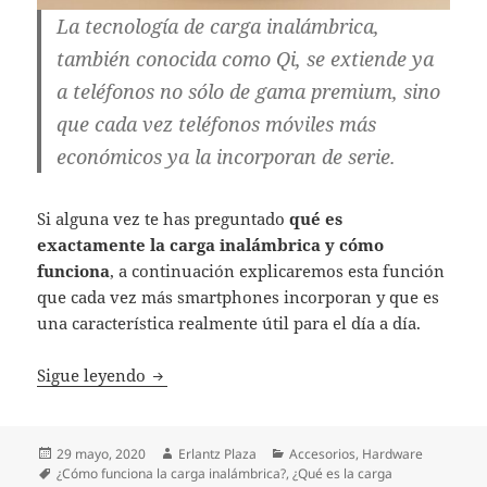
La tecnología de carga inalámbrica,
también conocida como Qi, se extiende ya
a teléfonos no sólo de gama premium, sino
que cada vez teléfonos móviles más
económicos ya la incorporan de serie.
Si alguna vez te has preguntado
qué es
exactamente la carga inalámbrica y cómo
funciona
, a continuación explicaremos esta función
que cada vez más smartphones incorporan y que es
una característica realmente útil para el día a día.
¿Qué es y cómo funciona la carga inalámb
Sigue leyendo
Publicado
Autor
Categorías
29 mayo, 2020
Erlantz Plaza
Accesorios
,
Hardware
el
Etiquetas
¿Cómo funciona la carga inalámbrica?
,
¿Qué es la carga