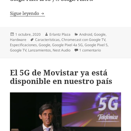
Chromecast con Google TV y Nest Audio: aq
Sigue leyendo
Publicado
Autor
Categorías
1 octubre, 2020
Erlantz Plaza
Android
,
Google
,
el
Etiquetas
Hardware
Características
,
Chromecast con Google TV
,
Especificaciones
,
Google
,
Google Pixel 4a 5G
,
Google Pixel 5
,
en Chromecast con
Google TV
,
Lanzamientos
,
Nest Audio
1 comentario
El 5G de Movistar ya está
disponible en nuestro país