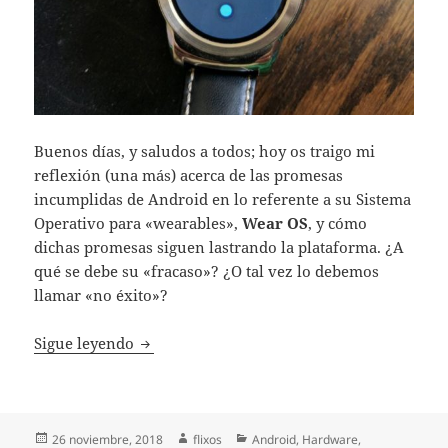
Buenos días, y saludos a todos; hoy os traigo mi
reflexión (una más) acerca de las promesas
incumplidas de Android en lo referente a su Sistema
Operativo para «wearables»,
Wear OS
, y cómo
dichas promesas siguen lastrando la plataforma. ¿A
qué se debe su «fracaso»? ¿O tal vez lo debemos
llamar «no éxito»?
[OPINIÓN] – ¿Por qué los wearables con An
Sigue leyendo
Publicado
Autor
Categorías
26 noviembre, 2018
flixos
Android
,
Hardware
,