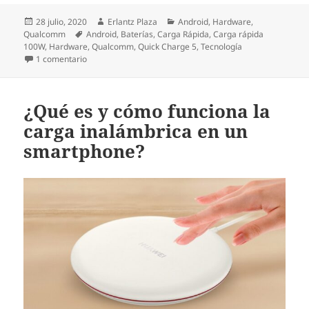
Publicado
Autor
Categorías
28 julio, 2020
Erlantz Plaza
Android
,
Hardware
,
el
Etiquetas
Qualcomm
Android
,
Baterías
,
Carga Rápida
,
Carga rápida
100W
,
Hardware
,
Qualcomm
,
Quick Charge 5
,
Tecnología
en Quick Charge 5: la carga rápida de Qualcomm ya es un
1 comentario
¿Qué es y cómo funciona la
carga inalámbrica en un
smartphone?