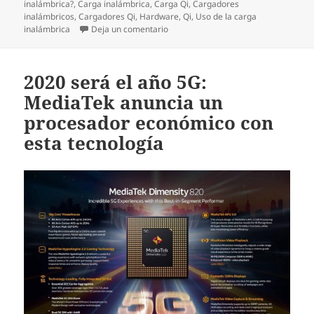
inalámbrica?
,
Carga inalámbrica
,
Carga Qi
,
Cargadores
inalámbricos
,
Cargadores Qi
,
Hardware
,
Qi
,
Uso de la carga
en ¿Qué es y cómo funciona la carga
inalámbrica
Deja un comentario
2020 será el año 5G:
MediaTek anuncia un
procesador económico con
esta tecnología