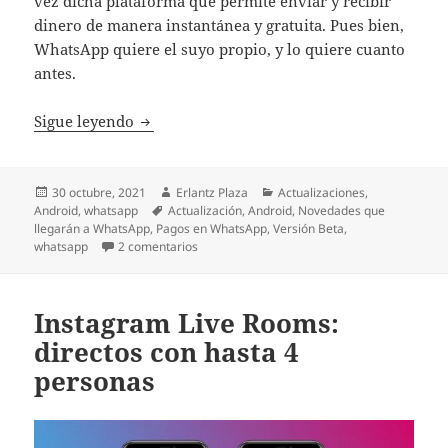
vez dicha plataforma que permite enviar y recibir
dinero de manera instantánea y gratuita. Pues bien,
WhatsApp quiere el suyo propio, y lo quiere cuanto
antes.
WhatsApp incluirá la opción de enviar di
Sigue leyendo
Publicado
Autor
Categorías
30 octubre, 2021
Erlantz Plaza
Actualizaciones
,
el
Etiquetas
Android
,
whatsapp
Actualización
,
Android
,
Novedades que
llegarán a WhatsApp
,
Pagos en WhatsApp
,
Versión Beta
,
en WhatsApp incluirá la opción de enviar di
whatsapp
2 comentarios
Instagram Live Rooms:
directos con hasta 4
personas