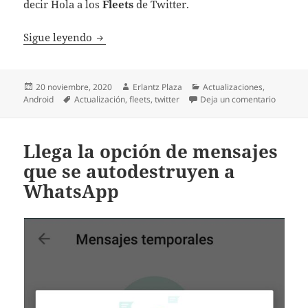
decir Hola a los
Fleets
de Twitter.
Twitter presenta los Fleets: ya están aquí las
Sigue leyendo
Publicado
Autor
Categorías
20 noviembre, 2020
Erlantz Plaza
Actualizaciones
,
el
Etiquetas
en Twitte
Android
Actualización
,
fleets
,
twitter
Deja un comentario
Llega la opción de mensajes
que se autodestruyen a
WhatsApp