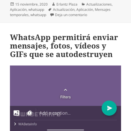
Publicado
Autor
Categorías
15 noviembre, 2020
Erlantz Plaza
Actualizaciones
,
el
Etiquetas
Aplicación
,
whatsapp
Actualización
,
Aplicación
,
Mensajes
en Llega la opción de men
temporales
,
whatsapp
Deja un comentario
WhatsApp permitirá enviar
mensajes, fotos, vídeos y
GIFs que se autodestruyen