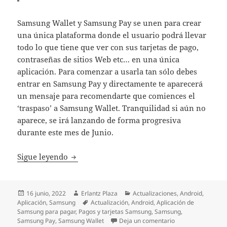
Samsung Wallet y Samsung Pay se unen para crear
una única plataforma donde el usuario podrá llevar
todo lo que tiene que ver con sus tarjetas de pago,
contraseñas de sitios Web etc… en una única
aplicación. Para comenzar a usarla tan sólo debes
entrar en Samsung Pay y directamente te aparecerá
un mensaje para recomendarte que comiences el
‘traspaso’ a Samsung Wallet. Tranquilidad si aún no
aparece, se irá lanzando de forma progresiva
durante este mes de Junio.
Samsung Wallet llega oficialmente a nuestr
Sigue leyendo
Publicado
Autor
Categorías
16 junio, 2022
Erlantz Plaza
Actualizaciones
,
Android
,
el
Etiquetas
Aplicación
,
Samsung
Actualización
,
Android
,
Aplicación de
Samsung para pagar
,
Pagos y tarjetas Samsung
,
Samsung
,
en Samsung Wallet 
Samsung Pay
,
Samsung Wallet
Deja un comentario