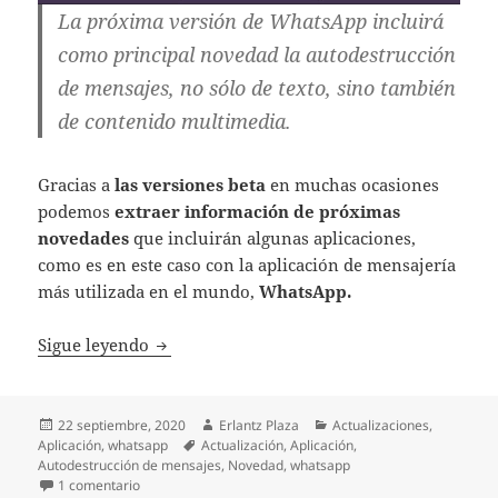
La próxima versión de WhatsApp incluirá
como principal novedad la autodestrucción
de mensajes, no sólo de texto, sino también
de contenido multimedia.
Gracias a
las versiones beta
en muchas ocasiones
podemos
extraer información de próximas
novedades
que incluirán algunas aplicaciones,
como es en este caso con la aplicación de mensajería
más utilizada en el mundo,
WhatsApp.
WhatsApp permitirá enviar mensajes, fotos
Sigue leyendo
Publicado
Autor
Categorías
22 septiembre, 2020
Erlantz Plaza
Actualizaciones
,
el
Etiquetas
Aplicación
,
whatsapp
Actualización
,
Aplicación
,
Autodestrucción de mensajes
,
Novedad
,
whatsapp
en WhatsApp permitirá enviar mensajes, fotos, vídeos y 
1 comentario