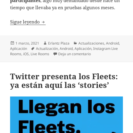
participantes
, algo muy demandado desde hace un
tiempo que llevaba ya en pruebas algunos meses.
Instagram Live Rooms: directos con hasta 
Sigue leyendo
Publicado
Autor
Categorías
1 marzo, 2021
Erlantz Plaza
Actualizaciones
,
Android
,
el
Etiquetas
Aplicación
Actualización
,
Android
,
Aplicación
,
Instagram Live
en Instagram Live Rooms:
Rooms
,
iOS
,
Live Rooms
Deja un comentario
Twitter presenta los Fleets:
ya están aquí las ‘stories’