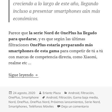
creciendo a lo largo de este año, llegando
incluso a presentar smartphones aún más
económicos.
Parece que
la serie Nord de OnePlus ha llegado
para quedarse
, y es que según las últimas
filtraciones
OnePlus estaría preparando más
smartphones de esta gama
para competir de tú a tú
con marcas de competencia directa, como Xiaomi,
realme etc …
OnePlus lanzará más smartphones económi
Sigue leyendo
Publicado
Autor
Categorías
24 agosto, 2020
Erlantz Plaza
Android
,
Filtración
,
el
Etiquetas
OnePlus
,
Smartphone
Android
,
Filtración
,
Gama baja media
,
Nord
,
OnePlus
,
OnePlus Nord
,
Próximos lanzamientos
,
Serie Nord
,
en OnePlus lanz
Smartphones
,
Teléfonos Móviles
Deja un comentario