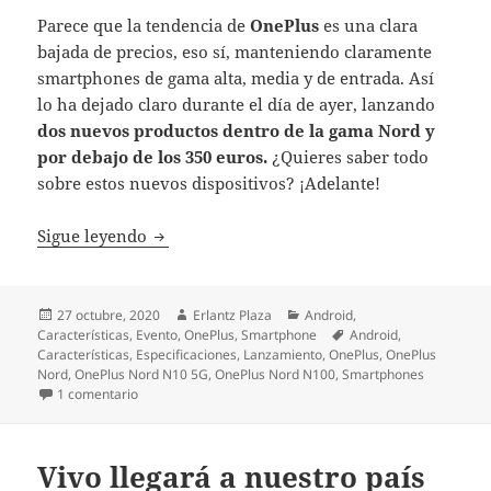
Parece que la tendencia de
OnePlus
es una clara
bajada de precios, eso sí, manteniendo claramente
smartphones de gama alta, media y de entrada. Así
lo ha dejado claro durante el día de ayer, lanzando
dos nuevos productos dentro de la gama Nord y
por debajo de los 350 euros.
¿Quieres saber todo
sobre estos nuevos dispositivos? ¡Adelante!
OnePlus Nord N10 5G y N100: dos nuevos 
Sigue leyendo
Publicado
Autor
Categorías
27 octubre, 2020
Erlantz Plaza
Android
,
el
Etiquetas
Características
,
Evento
,
OnePlus
,
Smartphone
Android
,
Características
,
Especificaciones
,
Lanzamiento
,
OnePlus
,
OnePlus
Nord
,
OnePlus Nord N10 5G
,
OnePlus Nord N100
,
Smartphones
en OnePlus Nord N10 5G y N100: dos nuevos smartphon
1 comentario
Vivo llegará a nuestro país