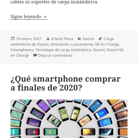
cables ni soportes de carga inalámbrica.
Mi Air Charge: Xiaomi revoluciona la carga
Sigue leyendo
Publicado
Autor
Categorías
Etiquetas
29 enero, 2021
Erlantz Plaza
Xiaomi
Carga
el
inalámbrica de Xiaomi
,
Innovación
,
Lanzamiento
,
Mi Air Charge
,
Smartphones
,
Tecnología de carga inalámbrica
,
Xiaomi
,
Xiaomi Mi
en Mi Air Charge: Xiaomi revoluciona 
Air Charge
Deja un comentario
¿Qué smartphone comprar
a finales de 2020?