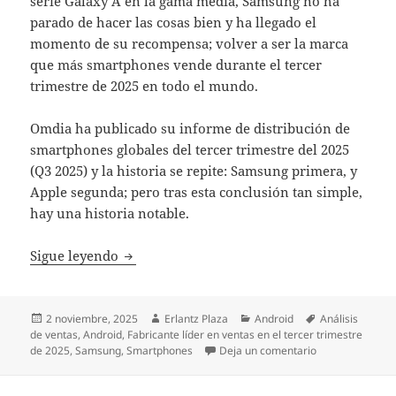
serie Galaxy A en la gama media, Samsung no ha
parado de hacer las cosas bien y ha llegado el
momento de su recompensa; volver a ser la marca
que más smartphones vende durante el tercer
trimestre de 2025 en todo el mundo.
Omdia ha publicado su informe de distribución de
smartphones globales del tercer trimestre del 2025
(Q3 2025) y la historia se repite: Samsung primera, y
Apple segunda; pero tras esta conclusión tan simple,
hay una historia notable.
Samsung vuelve al TOP: es la marca que má
Sigue leyendo
Publicado
Autor
Categorías
Etiquetas
2 noviembre, 2025
Erlantz Plaza
Android
Análisis
el
de ventas
,
Android
,
Fabricante líder en ventas en el tercer trimestre
en Samsung vuel
de 2025
,
Samsung
,
Smartphones
Deja un comentario