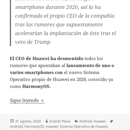
smartphone durante 2020, así lo ha
confirmado el propio CEO de la compañía
tras los rumores que supuestamente
acelerarían la implantación de éste tras el
veto de Trump.
El CEO de Huawei ha desmentido
todos los
rumores que apuntaban al
lanzamiento de uno o
varios smartphones con
el nuevo Sistema
Operativo propio de Huawei en 2020, conocido ya
como
HarmonyOS.
Huawei no lanzará teléfonos móviles con
Sigue leyendo
Publicado
Autor
Categorías
Etiquetas
31 agosto, 2020
Erlantz Plaza
Android
,
Huawei
el
Android
,
HarmonyOS
,
Huawei
,
Sistema Operativo de Huawei
,