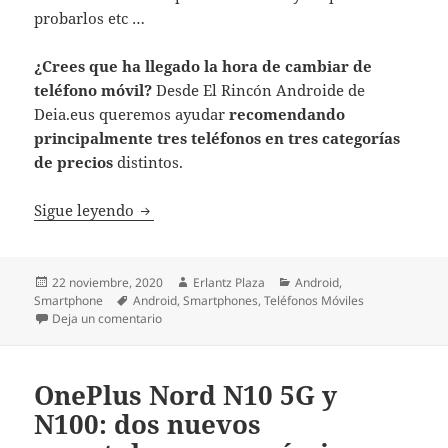
probarlos etc …
¿Crees que ha llegado la hora de cambiar de
teléfono móvil?
Desde El Rincón Androide de
Deia.eus queremos ayudar
recomendando
principalmente tres teléfonos en tres categorías
de precios
distintos.
¿Qué smartphone comprar a finales de 202
Sigue leyendo
Publicado
Autor
Categorías
22 noviembre, 2020
Erlantz Plaza
Android
,
el
Etiquetas
Smartphone
Android
,
Smartphones
,
Teléfonos Móviles
en ¿Qué smartphone comprar a finales de 2020?
Deja un comentario
OnePlus Nord N10 5G y
N100: dos nuevos