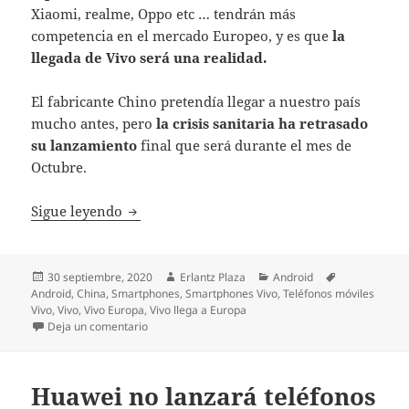
Xiaomi, realme, Oppo etc … tendrán más
competencia en el mercado Europeo, y es que
la
llegada de Vivo será una realidad.
El fabricante Chino pretendía llegar a nuestro país
mucho antes, pero
la crisis sanitaria ha retrasado
su lanzamiento
final que será durante el mes de
Octubre.
Vivo llegará a nuestro país en Octubre
Sigue leyendo
Publicado
Autor
Categorías
Etiquetas
30 septiembre, 2020
Erlantz Plaza
Android
el
Android
,
China
,
Smartphones
,
Smartphones Vivo
,
Teléfonos móviles
Vivo
,
Vivo
,
Vivo Europa
,
Vivo llega a Europa
en Vivo llegará a nuestro país en Octubre
Deja un comentario
Huawei no lanzará teléfonos