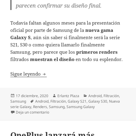
parecen confirmar su diseño final.
Todavía faltan algunos meses para la presentación
oficial por parte de Samsung de la
nueva gama
Galaxy S
, aún sin saber si finalmente será la serie
S21, S30 o como quiera llamarlo finalmente
Samsung, pero parece que los
primeros renders
filtrados
muestran el diseño
en todo su esplendor.
Los nuevos Galaxy se filtran casi al comple
Sigue leyendo
Publicado
Autor
Categorías
17 diciembre, 2020
Erlantz Plaza
Android
,
Filtración
,
el
Etiquetas
Samsung
Android
,
Filtración
,
Galaxy S21
,
Galaxy S30
,
Nueva
serie Galaxy
,
Renders
,
Samsung
,
Samsung Galaxy
en Los nuevos Galaxy se filtran casi al completo
Deja un comentario
OnePlus lanzará más