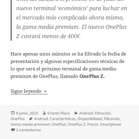
nuevo terminal ‘económico’ para luchar en
el mercado más complicado ahora mismo,
la gama media premium. El nuevo OnePlus
Z costará menos de 400€
Hace apenas unos minutos se ha filtrado la fecha de
presentación y algunas especificaciones técnicas de
lo que será el próximo terminal de gama media-
premium de OnePlus, llamado
OnePlus Z.
OnePlus Z: el nuevo terminal de gama media
Sigue leyendo
Publicado
Autor
Categorías
8 junio, 2020
Erlantz Plaza
Android
,
Filtración
,
el
Etiquetas
OnePlus
Android
,
Características
,
Disponibilidad
,
Filtración
,
Gama media-premium
,
OnePlus
,
OnePlus Z
,
Precio
,
Smartphone
en OnePlus Z: el nuevo terminal de gama media que llegar
2 comentarios