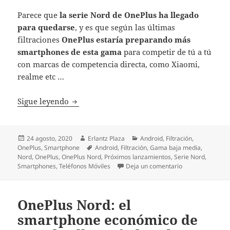
Parece que
la serie Nord de OnePlus ha llegado
para quedarse
, y es que según las últimas
filtraciones
OnePlus estaría preparando más
smartphones de esta gama
para competir de tú a tú
con marcas de competencia directa, como Xiaomi,
realme etc …
OnePlus lanzará más smartphones económi
Sigue leyendo
Publicado
Autor
Categorías
24 agosto, 2020
Erlantz Plaza
Android
,
Filtración
,
el
Etiquetas
OnePlus
,
Smartphone
Android
,
Filtración
,
Gama baja media
,
Nord
,
OnePlus
,
OnePlus Nord
,
Próximos lanzamientos
,
Serie Nord
,
en OnePlus lanz
Smartphones
,
Teléfonos Móviles
Deja un comentario
OnePlus Nord: el
smartphone económico de