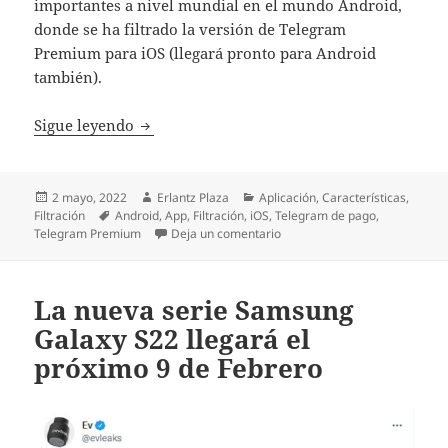
importantes a nivel mundial en el mundo Android,
donde se ha filtrado la versión de Telegram
Premium para iOS (llegará pronto para Android
también).
Telegram Premium se filtra en su fase beta
Sigue leyendo
Publicado
Autor
Categorías
2 mayo, 2022
Erlantz Plaza
Aplicación
,
Características
,
el
Etiquetas
Filtración
Android
,
App
,
Filtración
,
iOS
,
Telegram de pago
,
en Telegram Premium se filtra
Telegram Premium
Deja un comentario
La nueva serie Samsung
Galaxy S22 llegará el
próximo 9 de Febrero