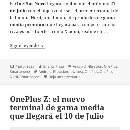
El
OnePlus Nord
llegará finalmente el próximo
21
de Julio
con el objetivo de ser el primer terminal de
la familia Nord, una familia de productos de
gama
media premium
que llegará para competir con los
rivales más fuertes, como Xiaomi, realme etc …
OnePlus Nord: el smartphone económico de 
Sigue leyendo
Publicado
Autor
Categorías
7 julio, 2020
Erlantz Plaza
Android
,
Filtración
,
OnePlus
,
el
Etiquetas
Smartphone
Android
,
Filtración
,
low-cost
,
OnePlus
,
OnePlus
en OnePlus Nord: el smartphon
Nord
,
Smartphone
Deja un comentario
OnePlus Z: el nuevo
terminal de gama media
que llegará el 10 de Julio