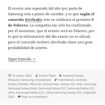
El evento más esperado del año por parte de
Samsung está a punto de suceder, y es que
según el
conocido
@evleaks
, éste se celebrará el próximo
9
de Febrero.
La compañía tan sólo ha confirmado,
por el momento, que el evento será en Febrero, por
lo que la información del día exacto no es oficial,
pero el conocido twittero @evleaks tiene una gran
probabilidad de acierto.
La nueva serie Samsung Galaxy S22 llegará
Sigue leyendo
Publicado
Autor
Categorías
25 enero, 2022
Erlantz Plaza
Android
,
Evento
,
el
Etiquetas
Filtración
,
Samsung
,
Smartphone
9 de Febrero
,
Android
,
Evento
,
Evleaks
,
Filtración
,
Galaxy Note
,
Galaxy S22
,
Note
,
Samsung
,
Samsung Galaxy Note
,
Samsung Galaxy S22
,
Samsung Galaxy S22
Ultra
,
Samsung Galaxy S22+
,
Serie Samsung Galaxy S22
,
Unpacked
en La nueva serie Samsung Galaxy S22 llega
2022
Deja un comentario