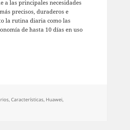
 a las principales necesidades
s más precisos, duraderos e
o la rutina diaria como las
utonomía de hasta 10 días en uso
ies: llega lo último de Huawei que combina est
rías
rios
,
Características
,
Huawei
,
ATCH FIT 5 Series: llega lo último de Huawei que combina 