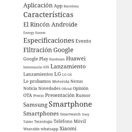
Aplicación
App
Barcelona
Características
El Rincón Androide
Energy Sistem
Especificaciones
Evento
Filtración
Google
Huawei
Google Play
Hardware
Lanzamiento
iOS
Información
LG
Lanzamientos
LG G4
Lo probamos
Nexus
Motorola
Noticia
Novedades
Opinión
Oficial
Presentación
OTA
Rumor
Precio
Smartphone
Samsung
Smartphones
Smartwatch
Sony
Teléfono Móvil
Tecnología
Tablet
Xiaomi
whatsapp
Wearable