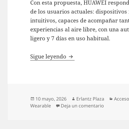
Con esta propuesta, HUAWEI responde
de los usuarios actuales: dispositivo
intuitivos, capaces de acompañar tant
experiencias al aire libre, con una a
ligero y 7 días en uso habitual.
HUAWEI WATCH FIT 5 Ser
Sigue leyendo
Publicado
Autor
Catego
10 mayo, 2026
Erlantz Plaza
Acceso
el
en HUAWEI W
Wearable
Deja un comentario