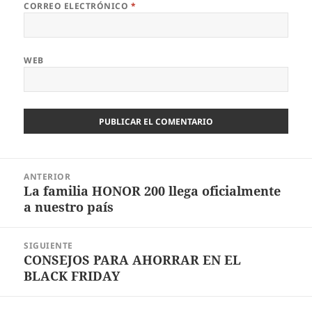
CORREO ELECTRÓNICO
*
WEB
Navegación
ANTERIOR
de
La familia HONOR 200 llega oficialmente
Entrada
entradas
a nuestro país
anterior:
SIGUIENTE
CONSEJOS PARA AHORRAR EN EL
Entrada
BLACK FRIDAY
siguiente: