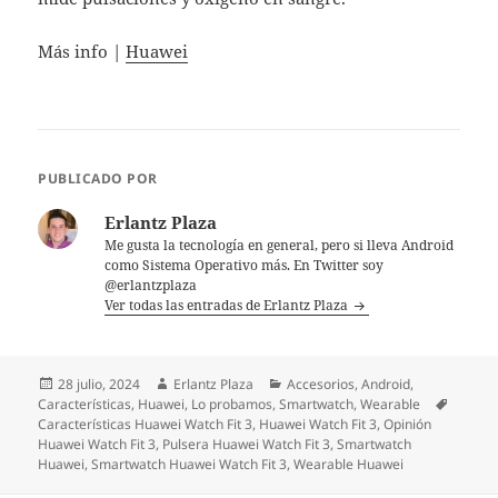
Más info |
Huawei
PUBLICADO POR
Erlantz Plaza
Me gusta la tecnología en general, pero si lleva Android
como Sistema Operativo más. En Twitter soy
@erlantzplaza
Ver todas las entradas de Erlantz Plaza
Publicado
Autor
Categorías
28 julio, 2024
Erlantz Plaza
Accesorios
,
Android
,
el
Etiquet
Características
,
Huawei
,
Lo probamos
,
Smartwatch
,
Wearable
Características Huawei Watch Fit 3
,
Huawei Watch Fit 3
,
Opinión
Huawei Watch Fit 3
,
Pulsera Huawei Watch Fit 3
,
Smartwatch
Huawei
,
Smartwatch Huawei Watch Fit 3
,
Wearable Huawei