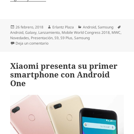
Publicado
Autor
Categorías
Etique
26 febrero, 2018
Erlantz Plaza
Android
,
Samsung
el
Android
,
Galaxy
,
Lanzamiento
,
Mobile World Congress 2018
,
MWC
,
Novedades
,
Presentación
,
S9
,
S9 Plus
,
Samsung
en Samsung presenta dos nuevos smartphones: Gal
Deja un comentario
Xiaomi presenta su primer
smartphone con Android
One