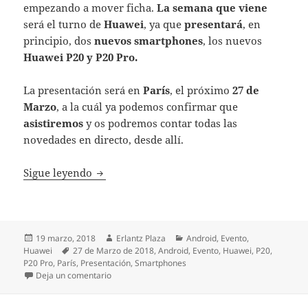
empezando a mover ficha.
La semana que viene
será el turno de
Huawei
, ya que
presentará
, en
principio, dos
nuevos smartphones
, los nuevos
Huawei P20 y P20 Pro.
La presentación será en
París
, el próximo
27 de
Marzo
, a la cuál ya podemos confirmar que
asistiremos
y os podremos contar todas las
novedades en directo, desde allí.
Huawei presentará nuevos smartphones l
Sigue leyendo
Publicado
Autor
Categorías
19 marzo, 2018
Erlantz Plaza
Android
,
Evento
,
el
Etiquetas
Huawei
27 de Marzo de 2018
,
Android
,
Evento
,
Huawei
,
P20
,
P20 Pro
,
París
,
Presentación
,
Smartphones
en Huawei presentará nuevos smartphones la pró
Deja un comentario