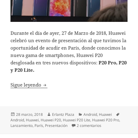
Durante el día de ayer, 27 de Marzo de 2018, Huawei
celebró un evento de presentación al que tuvimos la
oportunidad de acudir en París, donde conocimos la
nueva gama de smartphones, Huawei P20
desglosada en tres nuevos dispositivos:
P20 Pro, P20
y P20 Lite.
Huawei P20 Pro, P20 y P20 Lite: a por todas
Sigue leyendo
Publicado
Autor
Categorías
Etiquetas
28 marzo, 2018
Erlantz Plaza
Android
,
Huawei
el
Android
,
Huawei
,
Huawei P20
,
Huawei P20 Lite
,
Huawei P20 Pro
,
en Huawei P20 Pro, P2
Lanzamiento
,
París
,
Presentación
2 comentarios