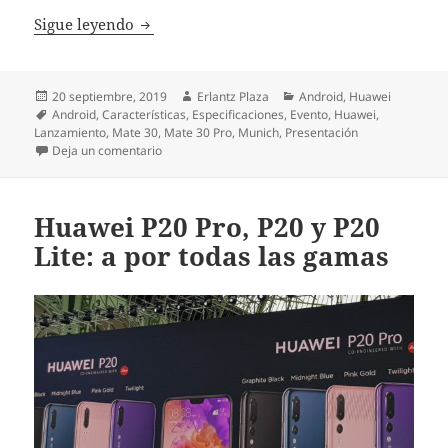
Nuevos Huawei Mate 30 y Mate 30 Pro, te l
Sigue leyendo
Publicado
Autor
Categorías
20 septiembre, 2019
Erlantz Plaza
Android
,
Huawei
el
Etiquetas
Android
,
Características
,
Especificaciones
,
Evento
,
Huawei
,
Lanzamiento
,
Mate 30
,
Mate 30 Pro
,
Munich
,
Presentación
en Nuevos Huawei Mate 30 y Mate 30 Pro, te lo co
Deja un comentario
Huawei P20 Pro, P20 y P20
Lite: a por todas las gamas