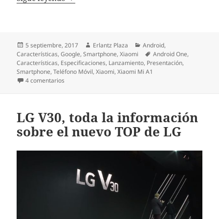
Publicado
Autor
Categorías
5 septiembre, 2017
Erlantz Plaza
Android
,
el
Etiquetas
Características
,
Google
,
Smartphone
,
Xiaomi
Android One
,
Características
,
Especificaciones
,
Lanzamiento
,
Presentación
,
Smartphone
,
Teléfono Móvil
,
Xiaomi
,
Xiaomi Mi A1
en Xiaomi presenta su primer smartphone con Android 
4 comentarios
LG V30, toda la información
sobre el nuevo TOP de LG