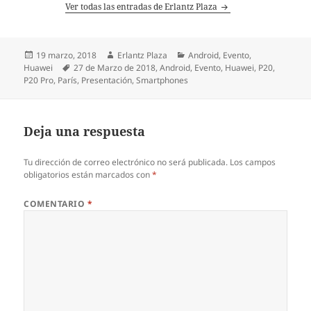
Ver todas las entradas de Erlantz Plaza
Publicado
Autor
Categorías
19 marzo, 2018
Erlantz Plaza
Android
,
Evento
,
el
Etiquetas
Huawei
27 de Marzo de 2018
,
Android
,
Evento
,
Huawei
,
P20
,
P20 Pro
,
París
,
Presentación
,
Smartphones
Deja una respuesta
Tu dirección de correo electrónico no será publicada.
Los campos
obligatorios están marcados con
*
COMENTARIO
*