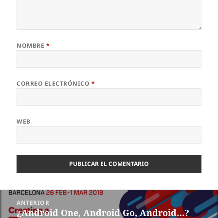
NOMBRE
*
CORREO ELECTRÓNICO
*
WEB
Navegación
ANTERIOR
de
¿Android One, Android Go, Android…?
Entrada